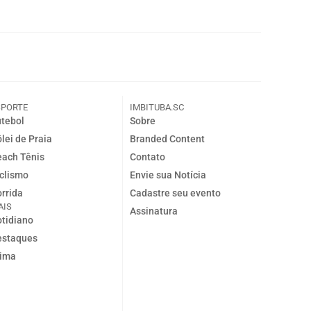
SPORTE
IMBITUBA.SC
tebol
Sobre
lei de Praia
Branded Content
ach Tênis
Contato
clismo
Envie sua Notícia
rrida
Cadastre seu evento
AIS
Assinatura
tidiano
estaques
lima