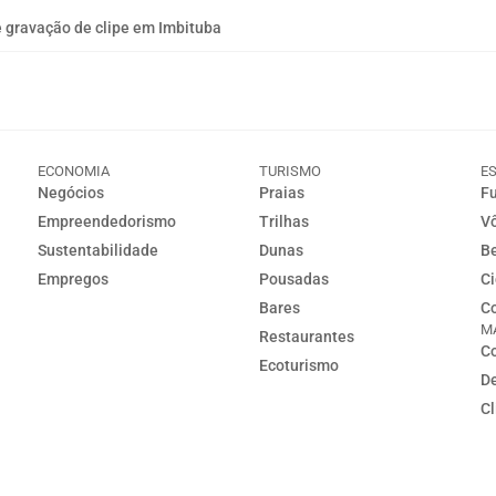
 gravação de clipe em Imbituba
ECONOMIA
TURISMO
E
Negócios
Praias
Fu
Empreendedorismo
Trilhas
Vô
Sustentabilidade
Dunas
Be
Empregos
Pousadas
Ci
Bares
Co
M
Restaurantes
Co
Ecoturismo
D
C