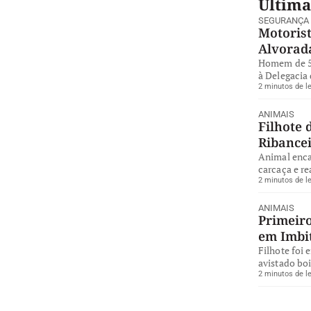
Última
SEGURANÇA
Motorist
Alvorad
Homem de 57
à Delegacia 
2 minutos de le
ANIMAIS
Filhote 
Ribance
Animal enca
carcaça e re
2 minutos de le
ANIMAIS
Primeiro
em Imbi
Filhote foi 
avistado bo
2 minutos de le