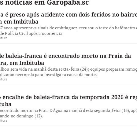
s notícias em Garopaba.sc
a é preso após acidente com dois feridos no bairro
a em Imbituba
 anos apresentava sinais de embriaguez, recusou o teste do bafômetro e
de Polícia Civil após a ocorrência.
itura
de baleia-franca é encontrado morto na Praia da
ira, em Imbituba
lhou sem vida na manhã desta sexta-feira (24); equipes preparam remo
alizarão necropsia para investigar a causa da morte.
itura
 encalhe de baleia-franca da temporada 2026 é re
tuba
encontrado morto na Praia D'Água na manhã desta segunda-feira (13), apó
iando no domingo (12).
itura