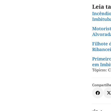
Leia 
Incêndio
Imbitub
Motorist
Alvorad
Filhote 
Ribance
Primeiro
em Imbi
Tópicos:
C
Compartilhe