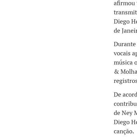
afirmou 
transmit
Diego Ho
de Janei
Durante 
vocais a
música o
& Molhad
registro
De acord
contribu
de Ney M
Diego Ho
canção.