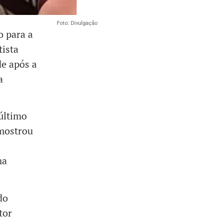
Foto: Divulgação
o para a
tista
de após a
a
último
 mostrou
ma
do
tor