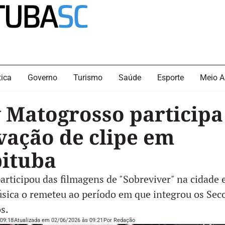
tica
Governo
Turismo
Saúde
Esporte
Meio A
 Matogrosso participa
vação de clipe em
ituba
participou das filmagens de "Sobreviver" na cidade 
sica o remeteu ao período em que integrou os Sec
s.
09:18
Atualizada em 02/06/2026 às 09:21
Por
Redação