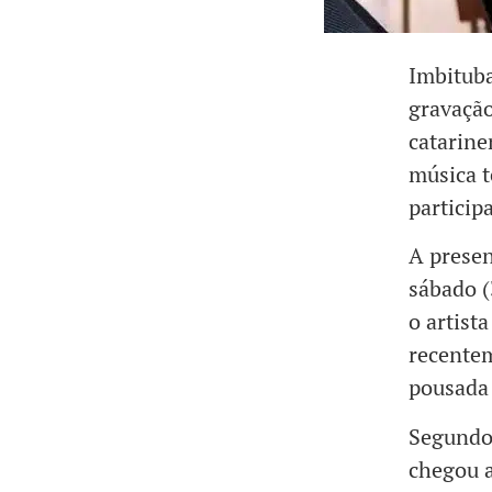
Imbituba
gravação
catarine
música t
particip
A presen
sábado (
o artist
recentem
pousada 
Segundo 
chegou a