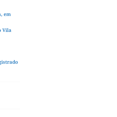
a, em
 Vila
gistrado