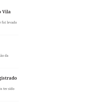
 Vila
 foi levado
ção da
gistrado
s ter sido