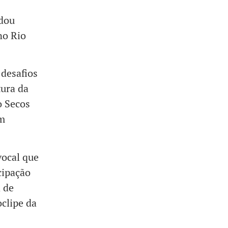
idou
no Rio
desafios
tura da
o Secos
em
vocal que
cipação
 de
clipe da