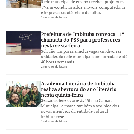
Rede municipal de ensino recebeu projetores,
TVs, ar-condicionados, móveis, computadores
e impressoras até início de julho.
2 minutos de leitura
Prefeitura de Imbituba convoca 11ª
chamada do PSS para professores
nesta sexta-feira
Seleção temporária inclui vagas em diversas
unidades da rede municipal com jornada de até
40 horas semanais.
2 minutos de leitura
Academia Literária de Imbituba
realiza abertura do ano literário
nesta quinta-feira
Sessão solene ocorre às 19h, na Câmara
Municipal, e marca também a acolhida dos
novos membros da entidade cultural
imbitubense.
1 minutos de leitura