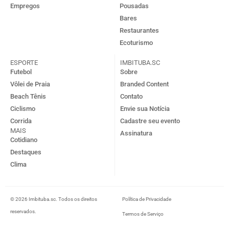
Empregos
Pousadas
Bares
Restaurantes
Ecoturismo
ESPORTE
IMBITUBA.SC
Futebol
Sobre
Vôlei de Praia
Branded Content
Beach Tênis
Contato
Ciclismo
Envie sua Notícia
Corrida
Cadastre seu evento
MAIS
Assinatura
Cotidiano
Destaques
Clima
© 2026 Imbituba.sc. Todos os direitos
Política de Privacidade
reservados.
Termos de Serviço