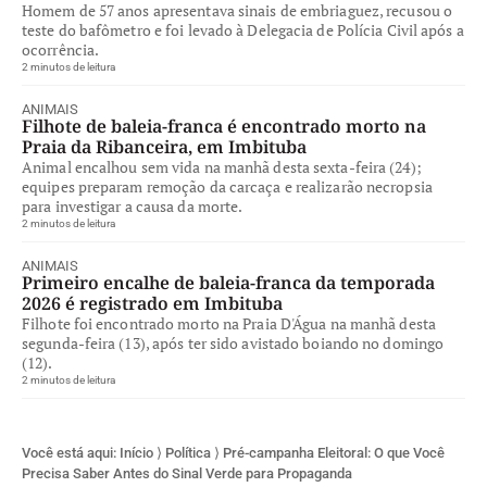
Homem de 57 anos apresentava sinais de embriaguez, recusou o
teste do bafômetro e foi levado à Delegacia de Polícia Civil após a
ocorrência.
2 minutos de leitura
ANIMAIS
Filhote de baleia-franca é encontrado morto na
Praia da Ribanceira, em Imbituba
Animal encalhou sem vida na manhã desta sexta-feira (24);
equipes preparam remoção da carcaça e realizarão necropsia
para investigar a causa da morte.
2 minutos de leitura
ANIMAIS
Primeiro encalhe de baleia-franca da temporada
2026 é registrado em Imbituba
Filhote foi encontrado morto na Praia D'Água na manhã desta
segunda-feira (13), após ter sido avistado boiando no domingo
(12).
2 minutos de leitura
Você está aqui:
Início
⟩
Política
⟩
Pré-campanha Eleitoral: O que Você
Precisa Saber Antes do Sinal Verde para Propaganda