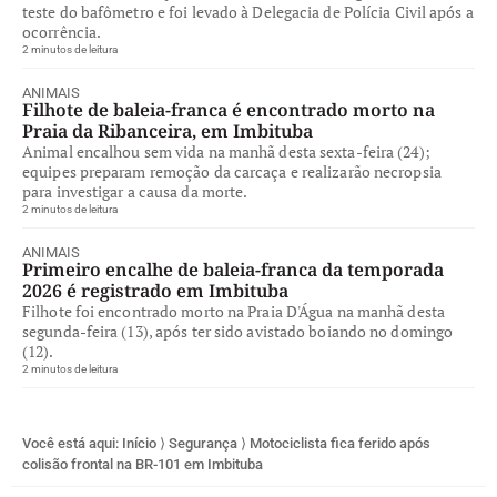
teste do bafômetro e foi levado à Delegacia de Polícia Civil após a
ocorrência.
2 minutos de leitura
ANIMAIS
Filhote de baleia-franca é encontrado morto na
Praia da Ribanceira, em Imbituba
Animal encalhou sem vida na manhã desta sexta-feira (24);
equipes preparam remoção da carcaça e realizarão necropsia
para investigar a causa da morte.
2 minutos de leitura
ANIMAIS
Primeiro encalhe de baleia-franca da temporada
2026 é registrado em Imbituba
Filhote foi encontrado morto na Praia D'Água na manhã desta
segunda-feira (13), após ter sido avistado boiando no domingo
(12).
2 minutos de leitura
Você está aqui:
Início
⟩
Segurança
⟩
Motociclista fica ferido após
colisão frontal na BR-101 em Imbituba