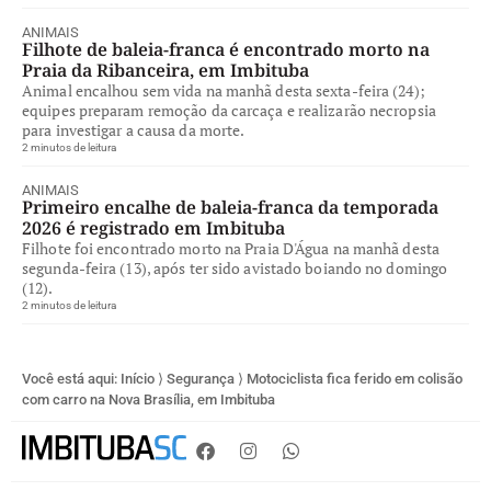
ANIMAIS
Filhote de baleia-franca é encontrado morto na
Praia da Ribanceira, em Imbituba
Animal encalhou sem vida na manhã desta sexta-feira (24);
equipes preparam remoção da carcaça e realizarão necropsia
para investigar a causa da morte.
2 minutos de leitura
ANIMAIS
Primeiro encalhe de baleia-franca da temporada
2026 é registrado em Imbituba
Filhote foi encontrado morto na Praia D'Água na manhã desta
segunda-feira (13), após ter sido avistado boiando no domingo
(12).
2 minutos de leitura
Você está aqui:
Início
⟩
Segurança
⟩
Motociclista fica ferido em colisão
com carro na Nova Brasília, em Imbituba