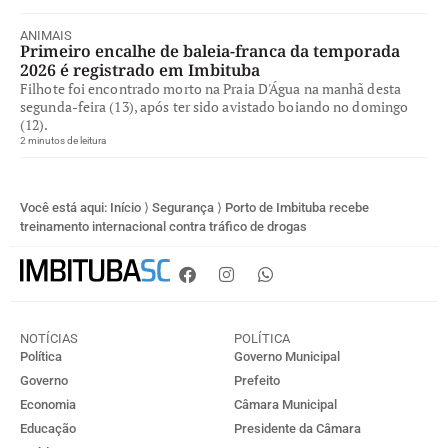
ANIMAIS
Primeiro encalhe de baleia-franca da temporada
2026 é registrado em Imbituba
Filhote foi encontrado morto na Praia D'Água na manhã desta
segunda-feira (13), após ter sido avistado boiando no domingo
(12).
2 minutos de leitura
Você está aqui:
Início
⟩
Segurança
⟩
Porto de Imbituba recebe
treinamento internacional contra tráfico de drogas
NOTÍCIAS
POLÍTICA
Política
Governo Municipal
Governo
Prefeito
Economia
Câmara Municipal
Educação
Presidente da Câmara