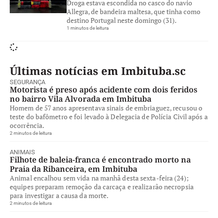
Droga estava escondida no casco do navio
Allegra, de bandeira maltesa, que tinha como
destino Portugal neste domingo (31).
1 minutos de leitura
Últimas notícias em Imbituba.sc
SEGURANÇA
Motorista é preso após acidente com dois feridos
no bairro Vila Alvorada em Imbituba
Homem de 57 anos apresentava sinais de embriaguez, recusou o
teste do bafômetro e foi levado à Delegacia de Polícia Civil após a
ocorrência.
2 minutos de leitura
ANIMAIS
Filhote de baleia-franca é encontrado morto na
Praia da Ribanceira, em Imbituba
Animal encalhou sem vida na manhã desta sexta-feira (24);
equipes preparam remoção da carcaça e realizarão necropsia
para investigar a causa da morte.
2 minutos de leitura