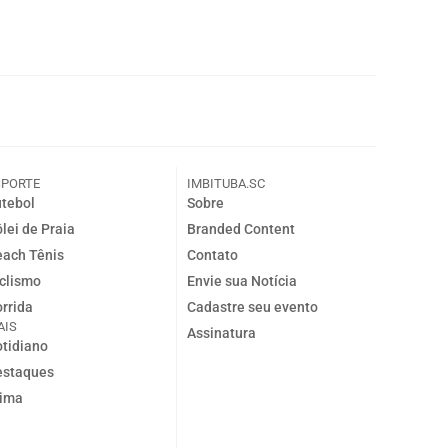
SPORTE
IMBITUBA.SC
tebol
Sobre
lei de Praia
Branded Content
ach Tênis
Contato
clismo
Envie sua Notícia
rrida
Cadastre seu evento
AIS
Assinatura
tidiano
estaques
lima