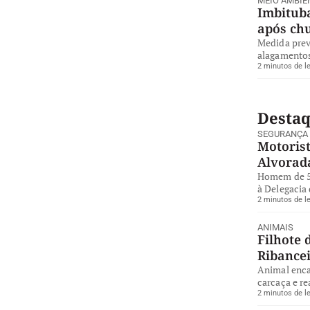
MEIO AMBIE
Imbituba
após ch
Medida preve
alagamentos
2 minutos de le
Desta
SEGURANÇA
Motorist
Alvorad
Homem de 57
à Delegacia 
2 minutos de le
ANIMAIS
Filhote 
Ribance
Animal enca
carcaça e re
2 minutos de le