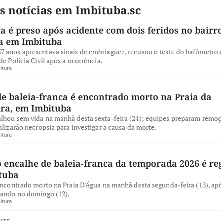
s notícias em Imbituba.sc
a é preso após acidente com dois feridos no bairro
a em Imbituba
 anos apresentava sinais de embriaguez, recusou o teste do bafômetro e
de Polícia Civil após a ocorrência.
itura
de baleia-franca é encontrado morto na Praia da
ira, em Imbituba
lhou sem vida na manhã desta sexta-feira (24); equipes preparam remo
alizarão necropsia para investigar a causa da morte.
itura
 encalhe de baleia-franca da temporada 2026 é re
tuba
encontrado morto na Praia D'Água na manhã desta segunda-feira (13), apó
iando no domingo (12).
itura