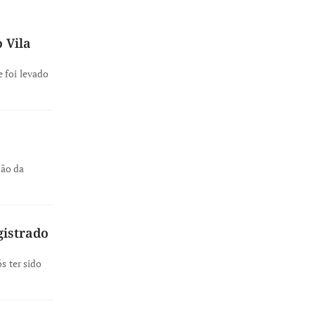
 Vila
 foi levado
ção da
gistrado
s ter sido