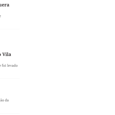
uera
e
 Vila
 foi levado
ção da