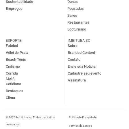
Sustentabilidade
Dunas
Empregos
Pousadas
Bares
Restaurantes
Ecoturismo
ESPORTE
IMBITUBA.SC
Futebol
Sobre
Vôlei de Praia
Branded Content
Beach Tênis
Contato
Ciclismo
Envie sua Notícia
Corrida
Cadastre seu evento
MAIS
Assinatura
Cotidiano
Destaques
Clima
© 2026 Imbituba.sc. Todos os direitos
Política de Privacidade
reservados.
Termos de Serviço