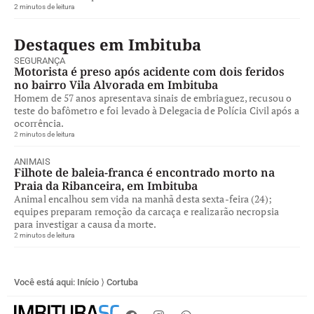
2 minutos de leitura
Destaques em Imbituba
SEGURANÇA
Motorista é preso após acidente com dois feridos
no bairro Vila Alvorada em Imbituba
Homem de 57 anos apresentava sinais de embriaguez, recusou o
teste do bafômetro e foi levado à Delegacia de Polícia Civil após a
ocorrência.
2 minutos de leitura
ANIMAIS
Filhote de baleia-franca é encontrado morto na
Praia da Ribanceira, em Imbituba
Animal encalhou sem vida na manhã desta sexta-feira (24);
equipes preparam remoção da carcaça e realizarão necropsia
para investigar a causa da morte.
2 minutos de leitura
Você está aqui:
Início
⟩
Cortuba