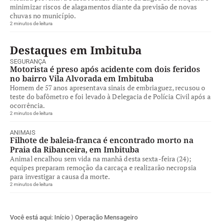
minimizar riscos de alagamentos diante da previsão de novas
chuvas no município.
2 minutos de leitura
Destaques em Imbituba
SEGURANÇA
Motorista é preso após acidente com dois feridos
no bairro Vila Alvorada em Imbituba
Homem de 57 anos apresentava sinais de embriaguez, recusou o
teste do bafômetro e foi levado à Delegacia de Polícia Civil após a
ocorrência.
2 minutos de leitura
ANIMAIS
Filhote de baleia-franca é encontrado morto na
Praia da Ribanceira, em Imbituba
Animal encalhou sem vida na manhã desta sexta-feira (24);
equipes preparam remoção da carcaça e realizarão necropsia
para investigar a causa da morte.
2 minutos de leitura
Você está aqui:
Início
⟩
Operação Mensageiro