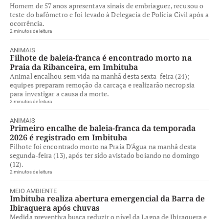
Homem de 57 anos apresentava sinais de embriaguez, recusou o
teste do bafômetro e foi levado à Delegacia de Polícia Civil após a
ocorrência.
2 minutos de leitura
ANIMAIS
Filhote de baleia-franca é encontrado morto na
Praia da Ribanceira, em Imbituba
Animal encalhou sem vida na manhã desta sexta-feira (24);
equipes preparam remoção da carcaça e realizarão necropsia
para investigar a causa da morte.
2 minutos de leitura
ANIMAIS
Primeiro encalhe de baleia-franca da temporada
2026 é registrado em Imbituba
Filhote foi encontrado morto na Praia D'Água na manhã desta
segunda-feira (13), após ter sido avistado boiando no domingo
(12).
2 minutos de leitura
MEIO AMBIENTE
Imbituba realiza abertura emergencial da Barra de
Ibiraquera após chuvas
Medida preventiva busca reduzir o nível da Lagoa de Ibiraquera e