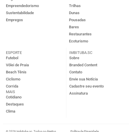
Empreendedorismo
Trilhas
Sustentabilidade
Dunas
Empregos
Pousadas
Bares
Restaurantes
Ecoturismo
ESPORTE
IMBITUBA.SC
Futebol
Sobre
Vôlei de Praia
Branded Content
Beach Tênis
Contato
Ciclismo
Envie sua Notícia
Corrida
Cadastre seu evento
MAIS
Assinatura
Cotidiano
Destaques
Clima
© 2026 Imbituba.sc. Todos os direitos
Política de Privacidade