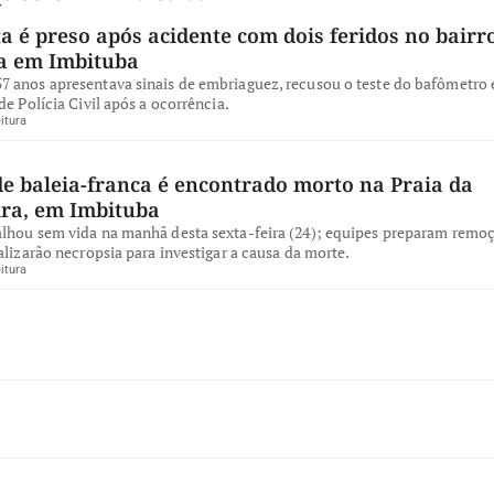
a é preso após acidente com dois feridos no bairro
a em Imbituba
 anos apresentava sinais de embriaguez, recusou o teste do bafômetro e
de Polícia Civil após a ocorrência.
itura
de baleia-franca é encontrado morto na Praia da
ira, em Imbituba
lhou sem vida na manhã desta sexta-feira (24); equipes preparam remo
alizarão necropsia para investigar a causa da morte.
itura