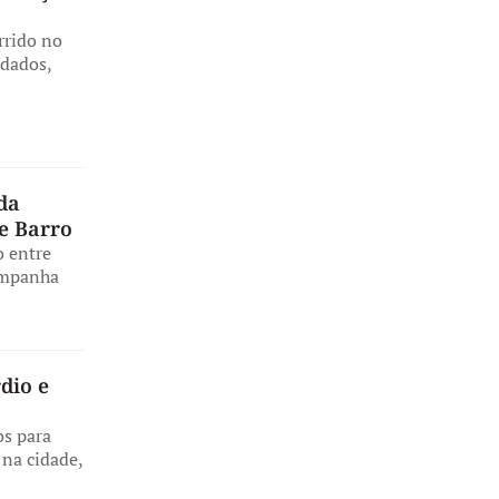
rrido no
dados,
da
e Barro
o entre
campanha
dio e
s para
 na cidade,