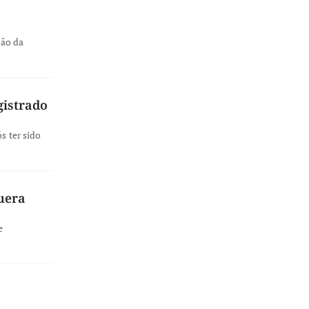
ção da
gistrado
s ter sido
uera
e