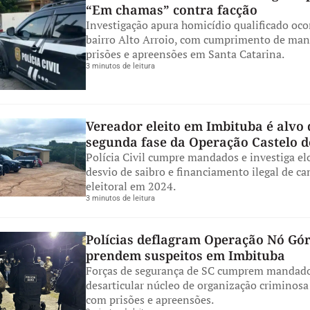
“Em chamas” contra facção
Investigação apura homicídio qualificado oco
bairro Alto Arroio, com cumprimento de man
prisões e apreensões em Santa Catarina.
3 minutos de leitura
Vereador eleito em Imbituba é alvo 
segunda fase da Operação Castelo d
Polícia Civil cumpre mandados e investiga el
desvio de saibro e financiamento ilegal de 
eleitoral em 2024.
3 minutos de leitura
Polícias deflagram Operação Nó Gór
prendem suspeitos em Imbituba
Forças de segurança de SC cumprem mandado
desarticular núcleo de organização criminosa
com prisões e apreensões.