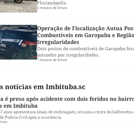
Florianópolis.
2 minutos de leitura
Operação de Fiscalização Autua Pos
Combustíveis em Garopaba e Região
Irregularidades
Dois postos de combustíveis de Garopaba fo
autuados por irregularidades.
1 minutos de leitura
s notícias em Imbituba.sc
a é preso após acidente com dois feridos no bairro
a em Imbituba
 anos apresentava sinais de embriaguez, recusou o teste do bafômetro e
de Polícia Civil após a ocorrência.
itura