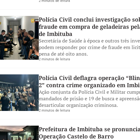
2 minutos de leitura
Polícia Civil conclui investigação so
fraude em compra de geladeiras pe
de Imbituba
Secretária de Saúde à época e outros três inv
podem responder por crime de fraude em lici
pena de até oito anos.
2 minutos de leitura
Polícia Civil deflagra operação “Blin
2” contra crime organizado em Imb
Ação conjunta da Polícia Civil e Militar cump
mandados de prisão e 19 de busca e apreensã
desarticular organização criminosa.
2 minutos de leitura
Prefeitura de Imbituba se pronuncia
Operação Castelo de Barro