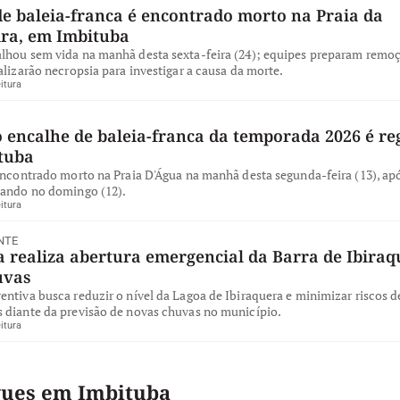
de baleia-franca é encontrado morto na Praia da
ira, em Imbituba
lhou sem vida na manhã desta sexta-feira (24); equipes preparam remo
alizarão necropsia para investigar a causa da morte.
itura
 encalhe de baleia-franca da temporada 2026 é re
tuba
encontrado morto na Praia D'Água na manhã desta segunda-feira (13), apó
iando no domingo (12).
itura
NTE
 realiza abertura emergencial da Barra de Ibiraq
uvas
ntiva busca reduzir o nível da Lagoa de Ibiraquera e minimizar riscos d
 diante da previsão de novas chuvas no município.
itura
ques em Imbituba