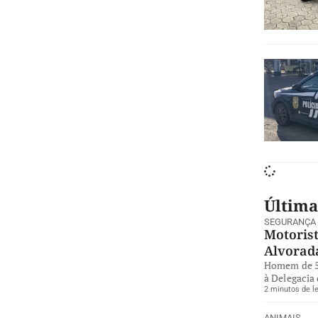
Última
SEGURANÇA
Motorist
Alvorad
Homem de 57
à Delegacia 
2 minutos de le
ANIMAIS