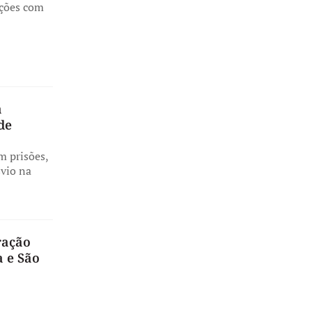
ações com
a
de
m prisões,
svio na
eração
 e São