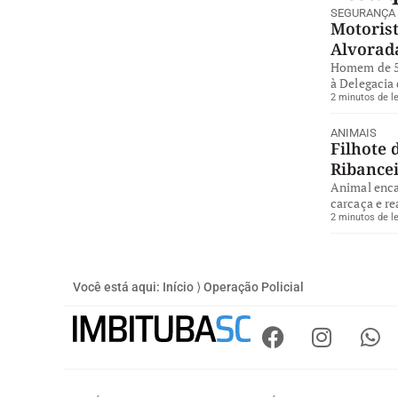
SEGURANÇA
Motorist
Alvorad
Homem de 57
à Delegacia 
2 minutos de le
ANIMAIS
Filhote 
Ribance
Animal enca
carcaça e re
2 minutos de le
Você está aqui:
Início
⟩
Operação Policial