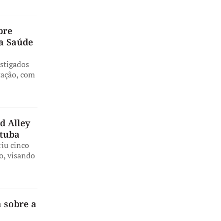
bre
la Saúde
estigados
tação, com
d Alley
ituba
riu cinco
o, visando
 sobre a