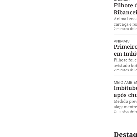
Filhote 
Ribance
Animal enca
carcaça e re
2 minutos de le
ANIMAIS
Primeiro
em Imbi
Filhote foi 
avistado bo
2 minutos de le
MEIO AMBIE
Imbituba
após ch
Medida preve
alagamentos
2 minutos de le
Desta