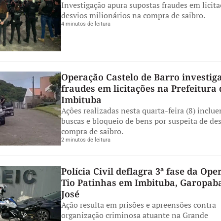
Investigação apura supostas fraudes em licit
desvios milionários na compra de saibro.
4 minutos de leitura
Operação Castelo de Barro investig
fraudes em licitações na Prefeitura 
Imbituba
Ações realizadas nesta quarta-feira (8) inclue
buscas e bloqueio de bens por suspeita de de
compra de saibro.
2 minutos de leitura
Polícia Civil deflagra 3ª fase da Op
Tio Patinhas em Imbituba, Garopaba
José
Ação resulta em prisões e apreensões contra
organização criminosa atuante na Grande