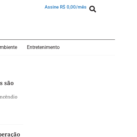
Assine R$ 0,00/mês
mbiente
Entretenimento
s são
incêndio
Operação