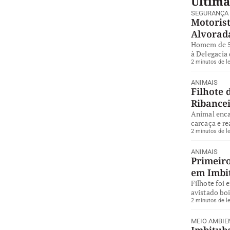
Última
SEGURANÇA
Motorist
Alvorad
Homem de 57
à Delegacia 
2 minutos de le
ANIMAIS
Filhote 
Ribance
Animal enca
carcaça e re
2 minutos de le
ANIMAIS
Primeiro
em Imbi
Filhote foi 
avistado bo
2 minutos de le
MEIO AMBIE
Imbituba