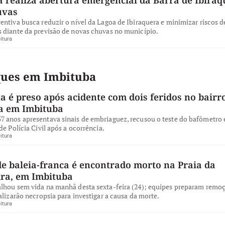
uvas
ntiva busca reduzir o nível da Lagoa de Ibiraquera e minimizar riscos d
 diante da previsão de novas chuvas no município.
itura
ques em Imbituba
a é preso após acidente com dois feridos no bairro
a em Imbituba
 anos apresentava sinais de embriaguez, recusou o teste do bafômetro e
de Polícia Civil após a ocorrência.
itura
de baleia-franca é encontrado morto na Praia da
ira, em Imbituba
lhou sem vida na manhã desta sexta-feira (24); equipes preparam remo
alizarão necropsia para investigar a causa da morte.
itura