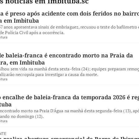
s notícias em Imbituba.sc
a é preso após acidente com dois feridos no bairro
a em Imbituba
 anos apresentava sinais de embriaguez, recusou o teste do bafômetro e
de Polícia Civil após a ocorrência.
itura
de baleia-franca é encontrado morto na Praia da
ira, em Imbituba
lhou sem vida na manhã desta sexta-feira (24); equipes preparam remo
alizarão necropsia para investigar a causa da morte.
itura
 encalhe de baleia-franca da temporada 2026 é re
tuba
encontrado morto na Praia D'Água na manhã desta segunda-feira (13), apó
iando no domingo (12).
itura
NTE
 realiza abertura emergencial da Barra de Ibiraq