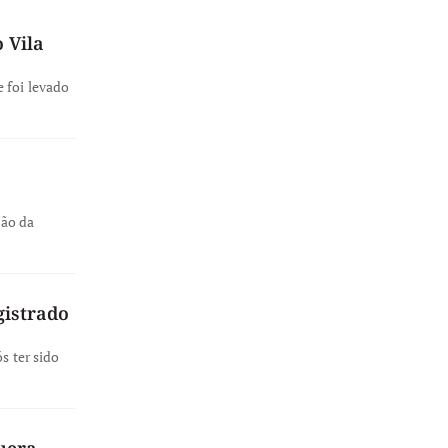
 Vila
 foi levado
ção da
gistrado
s ter sido
uera