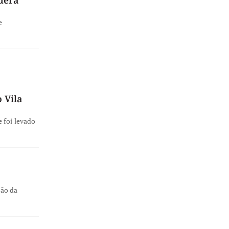
e
 Vila
 foi levado
ção da