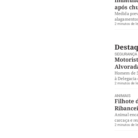
após ch
Medida preve
alagamentos
2 minutos de le
Desta
SEGURANÇA
Motorist
Alvorad
Homem de 57
à Delegacia 
2 minutos de le
ANIMAIS
Filhote 
Ribance
Animal enca
carcaça e re
2 minutos de le