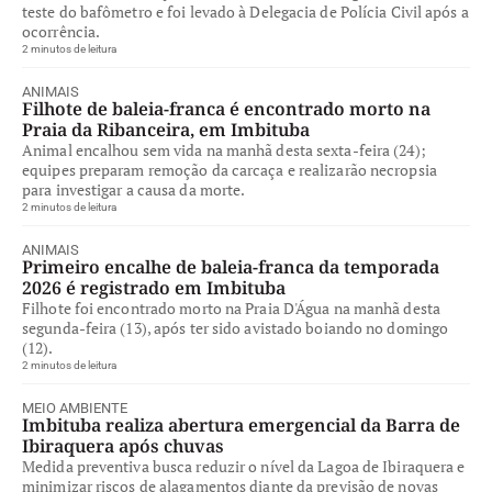
teste do bafômetro e foi levado à Delegacia de Polícia Civil após a
ocorrência.
2 minutos de leitura
ANIMAIS
Filhote de baleia-franca é encontrado morto na
Praia da Ribanceira, em Imbituba
Animal encalhou sem vida na manhã desta sexta-feira (24);
equipes preparam remoção da carcaça e realizarão necropsia
para investigar a causa da morte.
2 minutos de leitura
ANIMAIS
Primeiro encalhe de baleia-franca da temporada
2026 é registrado em Imbituba
Filhote foi encontrado morto na Praia D'Água na manhã desta
segunda-feira (13), após ter sido avistado boiando no domingo
(12).
2 minutos de leitura
MEIO AMBIENTE
Imbituba realiza abertura emergencial da Barra de
Ibiraquera após chuvas
Medida preventiva busca reduzir o nível da Lagoa de Ibiraquera e
minimizar riscos de alagamentos diante da previsão de novas