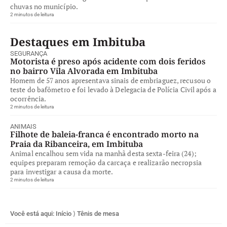
chuvas no município.
2 minutos de leitura
Destaques em Imbituba
SEGURANÇA
Motorista é preso após acidente com dois feridos
no bairro Vila Alvorada em Imbituba
Homem de 57 anos apresentava sinais de embriaguez, recusou o
teste do bafômetro e foi levado à Delegacia de Polícia Civil após a
ocorrência.
2 minutos de leitura
ANIMAIS
Filhote de baleia-franca é encontrado morto na
Praia da Ribanceira, em Imbituba
Animal encalhou sem vida na manhã desta sexta-feira (24);
equipes preparam remoção da carcaça e realizarão necropsia
para investigar a causa da morte.
2 minutos de leitura
Você está aqui:
Início
⟩
Tênis de mesa