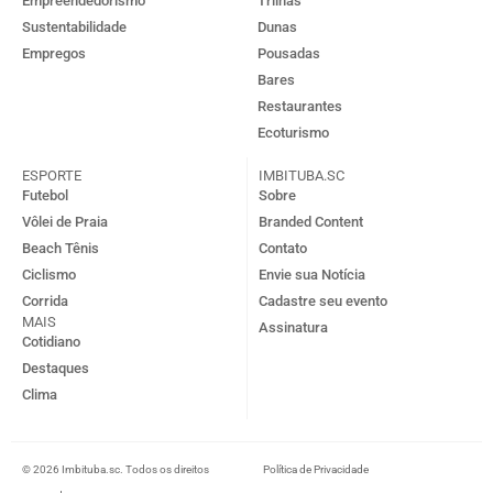
Empreendedorismo
Trilhas
Sustentabilidade
Dunas
Empregos
Pousadas
Bares
Restaurantes
Ecoturismo
ESPORTE
IMBITUBA.SC
Futebol
Sobre
Vôlei de Praia
Branded Content
Beach Tênis
Contato
Ciclismo
Envie sua Notícia
Corrida
Cadastre seu evento
MAIS
Assinatura
Cotidiano
Destaques
Clima
© 2026 Imbituba.sc. Todos os direitos
Política de Privacidade