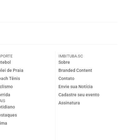
SPORTE
IMBITUBA.SC
tebol
Sobre
lei de Praia
Branded Content
ach Tênis
Contato
clismo
Envie sua Notícia
rrida
Cadastre seu evento
AIS
Assinatura
tidiano
estaques
lima