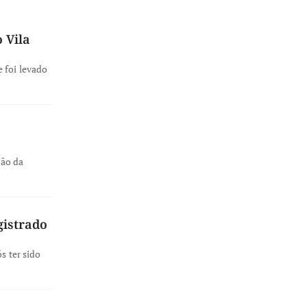
 Vila
 foi levado
ção da
gistrado
s ter sido