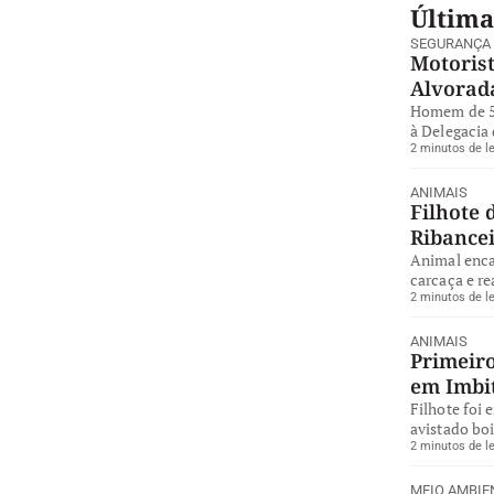
Última
SEGURANÇA
Motorist
Alvorad
Homem de 57
à Delegacia 
2 minutos de le
ANIMAIS
Filhote 
Ribance
Animal enca
carcaça e re
2 minutos de le
ANIMAIS
Primeiro
em Imbi
Filhote foi 
avistado bo
2 minutos de le
MEIO AMBIE