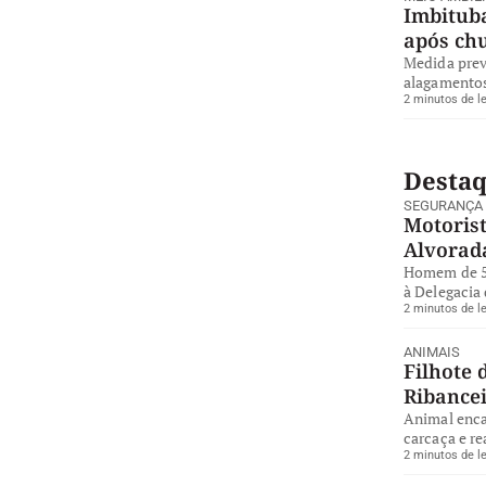
Imbituba
após ch
Medida preve
alagamentos
2 minutos de le
Desta
SEGURANÇA
Motorist
Alvorad
Homem de 57
à Delegacia 
2 minutos de le
ANIMAIS
Filhote 
Ribance
Animal enca
carcaça e re
2 minutos de le