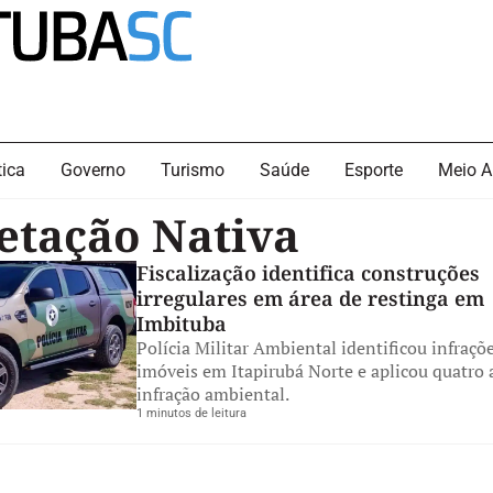
tica
Governo
Turismo
Saúde
Esporte
Meio A
etação Nativa
Fiscalização identifica construções
irregulares em área de restinga em
Imbituba
Polícia Militar Ambiental identificou infraçõ
imóveis em Itapirubá Norte e aplicou quatro 
infração ambiental.
1 minutos de leitura