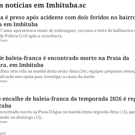
s notícias em Imbituba.sc
a é preso após acidente com dois feridos no bairro
a em Imbituba
 anos apresentava sinais de embriaguez, recusou o teste do bafômetro e
de Polícia Civil após a ocorrência.
itura
de baleia-franca é encontrado morto na Praia da
ira, em Imbituba
lhou sem vida na manhã desta sexta-feira (24); equipes preparam remo
alizarão necropsia para investigar a causa da morte.
itura
 encalhe de baleia-franca da temporada 2026 é re
tuba
encontrado morto na Praia D'Água na manhã desta segunda-feira (13), apó
iando no domingo (12).
itura
NTE