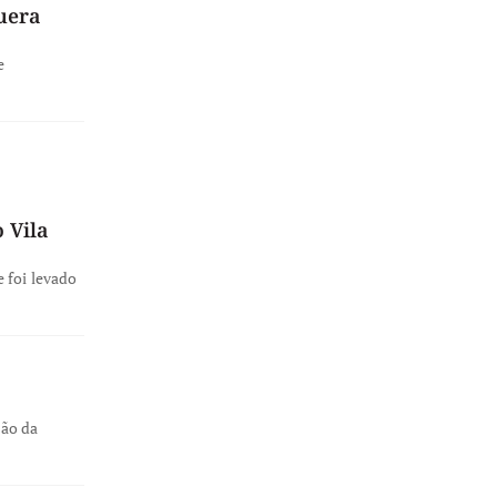
uera
e
 Vila
 foi levado
ção da