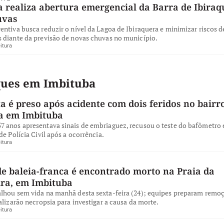
 realiza abertura emergencial da Barra de Ibiraq
uvas
ntiva busca reduzir o nível da Lagoa de Ibiraquera e minimizar riscos d
 diante da previsão de novas chuvas no município.
itura
ques em Imbituba
a é preso após acidente com dois feridos no bairro
a em Imbituba
 anos apresentava sinais de embriaguez, recusou o teste do bafômetro e
de Polícia Civil após a ocorrência.
itura
de baleia-franca é encontrado morto na Praia da
ira, em Imbituba
lhou sem vida na manhã desta sexta-feira (24); equipes preparam remo
alizarão necropsia para investigar a causa da morte.
itura