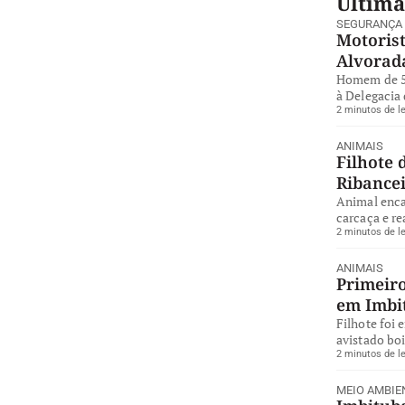
Última
SEGURANÇA
Motorist
Alvorad
Homem de 57
à Delegacia 
2 minutos de le
ANIMAIS
Filhote 
Ribance
Animal enca
carcaça e re
2 minutos de le
ANIMAIS
Primeiro
em Imbi
Filhote foi 
avistado bo
2 minutos de le
MEIO AMBIE