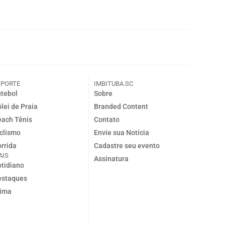
SPORTE
IMBITUBA.SC
tebol
Sobre
lei de Praia
Branded Content
ach Tênis
Contato
clismo
Envie sua Notícia
rrida
Cadastre seu evento
AIS
Assinatura
tidiano
estaques
lima