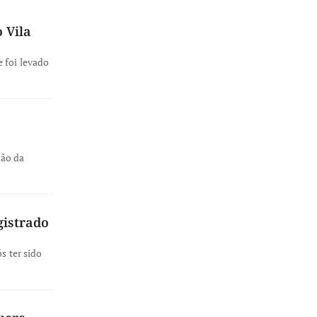
 Vila
 foi levado
ção da
gistrado
s ter sido