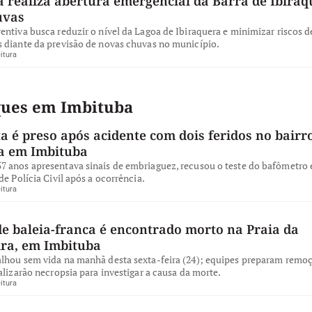
 realiza abertura emergencial da Barra de Ibiraq
uvas
ntiva busca reduzir o nível da Lagoa de Ibiraquera e minimizar riscos d
 diante da previsão de novas chuvas no município.
itura
ques em Imbituba
a é preso após acidente com dois feridos no bairro
a em Imbituba
 anos apresentava sinais de embriaguez, recusou o teste do bafômetro e
de Polícia Civil após a ocorrência.
itura
de baleia-franca é encontrado morto na Praia da
ira, em Imbituba
lhou sem vida na manhã desta sexta-feira (24); equipes preparam remo
alizarão necropsia para investigar a causa da morte.
itura