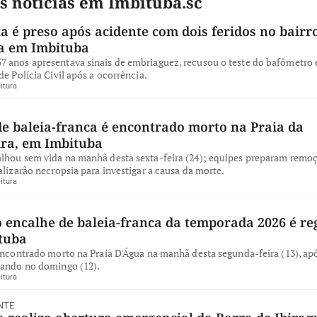
s notícias em Imbituba.sc
a é preso após acidente com dois feridos no bairro
a em Imbituba
 anos apresentava sinais de embriaguez, recusou o teste do bafômetro e
de Polícia Civil após a ocorrência.
itura
de baleia-franca é encontrado morto na Praia da
ira, em Imbituba
lhou sem vida na manhã desta sexta-feira (24); equipes preparam remo
alizarão necropsia para investigar a causa da morte.
itura
 encalhe de baleia-franca da temporada 2026 é re
tuba
encontrado morto na Praia D'Água na manhã desta segunda-feira (13), apó
iando no domingo (12).
itura
NTE