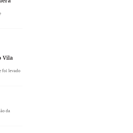
uera
e
 Vila
 foi levado
ção da