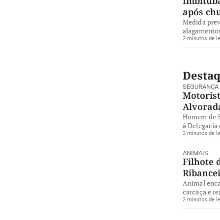
Imbituba
após ch
Medida preve
alagamentos
2 minutos de le
Desta
SEGURANÇA
Motorist
Alvorad
Homem de 57
à Delegacia 
2 minutos de le
ANIMAIS
Filhote 
Ribance
Animal enca
carcaça e re
2 minutos de le