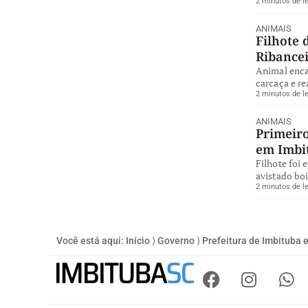
2 minutos de le
ANIMAIS
Filhote 
Ribance
Animal enca
carcaça e re
2 minutos de le
ANIMAIS
Primeiro
em Imbi
Filhote foi 
avistado bo
2 minutos de le
Você está aqui:
Início
⟩
Governo
⟩
Prefeitura de Imbituba 