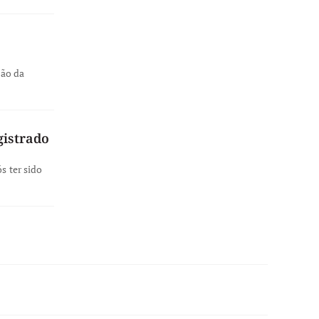
ção da
gistrado
s ter sido