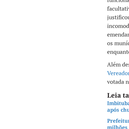
facultat
justific
incomoda
emendand
os muníc
enquanto
Além des
Vereado
votada 
Leia 
Imbituba
após ch
Prefeitu
milhões 