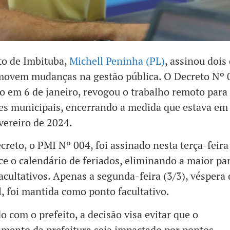
to de Imbituba,
Michell Peninha (PL)
, assinou dois
movem mudanças na gestão pública. O Decreto Nº 
o em 6 de janeiro, revogou o trabalho remoto para
es municipais, encerrando a medida que estava em
vereiro de 2024.
creto, o PMI Nº 004, foi assinado nesta terça-feira
ce o calendário de feriados, eliminando a maior pa
acultativos. Apenas a segunda-feira (3/3), véspera 
, foi mantida como ponto facultativo.
o com o prefeito, a decisão visa evitar que o
mento da prefeitura seja impactado por pontos