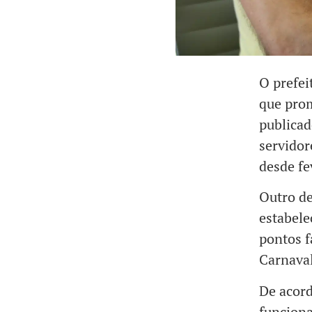
O prefei
que pro
publicad
servidor
desde fe
Outro de
estabele
pontos f
Carnaval
De acord
funciona