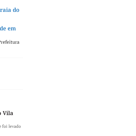
raia do
úde em
Prefeitura
 Vila
 foi levado