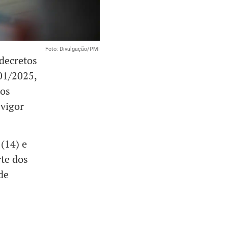
Foto: Divulgação/PMI
 decretos
01/2025,
 os
 vigor
 (14) e
rte dos
de