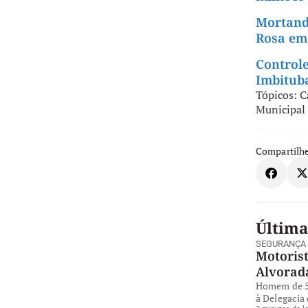
Mortanda
Rosa em
Controle
Imbitub
Tópicos:
C
Municipal
Compartilhe
Última
SEGURANÇA
Motorist
Alvorad
Homem de 57
à Delegacia 