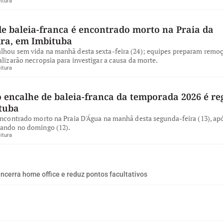
itura
de baleia-franca é encontrado morto na Praia da
ira, em Imbituba
lhou sem vida na manhã desta sexta-feira (24); equipes preparam remo
alizarão necropsia para investigar a causa da morte.
itura
 encalhe de baleia-franca da temporada 2026 é re
tuba
encontrado morto na Praia D'Água na manhã desta segunda-feira (13), apó
iando no domingo (12).
itura
encerra home office e reduz pontos facultativos