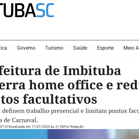
tica
Governo
Turismo
Saúde
Esporte
Meio A
feitura de Imbituba
erra home office e re
tos facultativos
 definem trabalho presencial e limitam pontos facu
a de Carnaval.
07:57
Atualizada em 17/01/2025 às 21:58
Por
Redação