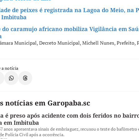
de de peixes é registrada na Lagoa do Meio, na P
 Imbituba
 do caramujo africano mobiliza Vigilância em Sa
a
âmara Municipal
,
Decreto Municipal
,
Michell Nunes
,
Prefeito
,
 a notícia
s notícias em Garopaba.sc
a é preso após acidente com dois feridos no bairro
a em Imbituba
 anos apresentava sinais de embriaguez, recusou o teste do bafômetro e
de Polícia Civil após a ocorrência.