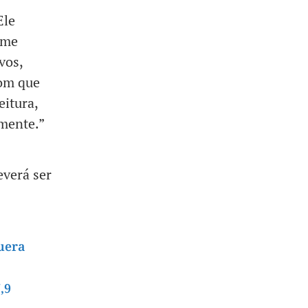
Ele
 me
vos,
com que
eitura,
mente.”
everá ser
uera
,9