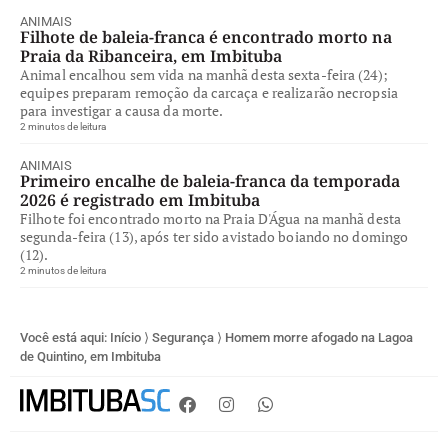
ANIMAIS
Filhote de baleia-franca é encontrado morto na
Praia da Ribanceira, em Imbituba
Animal encalhou sem vida na manhã desta sexta-feira (24);
equipes preparam remoção da carcaça e realizarão necropsia
para investigar a causa da morte.
2 minutos de leitura
ANIMAIS
Primeiro encalhe de baleia-franca da temporada
2026 é registrado em Imbituba
Filhote foi encontrado morto na Praia D'Água na manhã desta
segunda-feira (13), após ter sido avistado boiando no domingo
(12).
2 minutos de leitura
Você está aqui:
Início
⟩
Segurança
⟩
Homem morre afogado na Lagoa
de Quintino, em Imbituba