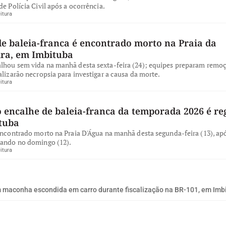
de Polícia Civil após a ocorrência.
itura
de baleia-franca é encontrado morto na Praia da
ira, em Imbituba
lhou sem vida na manhã desta sexta-feira (24); equipes preparam remo
alizarão necropsia para investigar a causa da morte.
itura
 encalhe de baleia-franca da temporada 2026 é re
tuba
encontrado morto na Praia D'Água na manhã desta segunda-feira (13), apó
iando no domingo (12).
itura
m maconha escondida em carro durante fiscalização na BR-101, em Imb