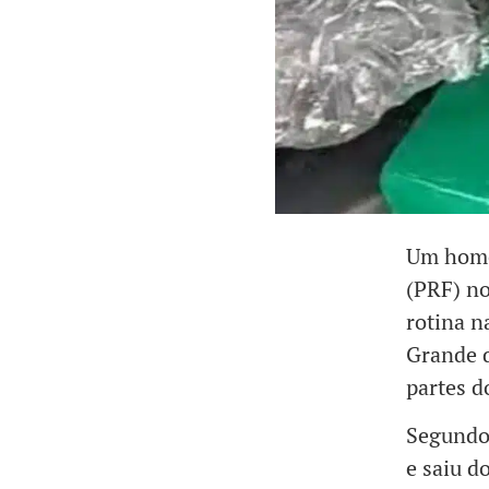
Um homem
(PRF) no
rotina n
Grande d
partes d
Segundo
e saiu d