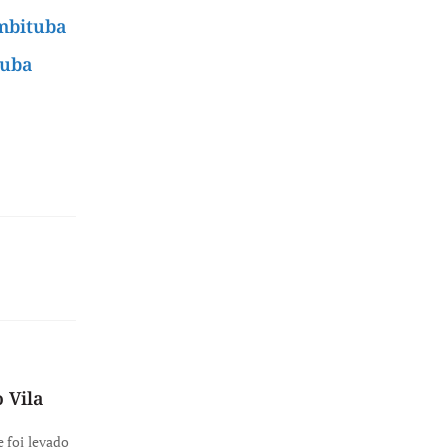
mbituba
tuba
 Vila
 foi levado