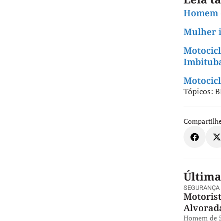
Homem é
Mulher i
Motocicl
Imbitub
Motocicl
Tópicos:
B
Compartilhe
Última
SEGURANÇA
Motorist
Alvorad
Homem de 57