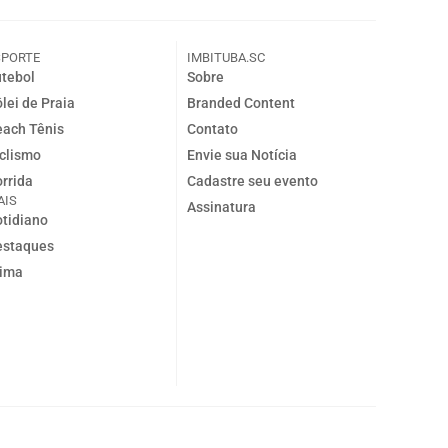
SPORTE
IMBITUBA.SC
tebol
Sobre
lei de Praia
Branded Content
ach Tênis
Contato
clismo
Envie sua Notícia
rrida
Cadastre seu evento
AIS
Assinatura
tidiano
estaques
lima