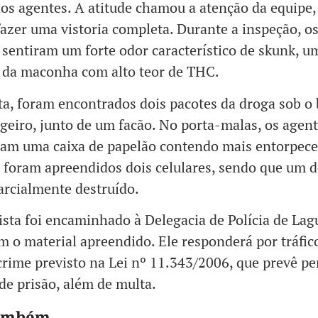
os agentes. A atitude chamou a atenção da equipe,
fazer uma vistoria completa. Durante a inspeção, o
s sentiram um forte odor característico de skunk, u
 da maconha com alto teor de THC.
ta, foram encontrados dois pacotes da droga sob o
geiro, junto de um facão. No porta-malas, os agen
ram uma caixa de papelão contendo mais entorpece
oram apreendidos dois celulares, sendo que um d
arcialmente destruído.
sta foi encaminhado à Delegacia de Polícia de Lag
m o material apreendido. Ele responderá por tráfic
crime previsto na Lei nº 11.343/2006, que prevê pe
de prisão, além de multa.
também