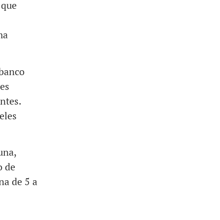
 que
s
ma
 banco
tes
ntes.
eles
una,
o de
na de 5 a