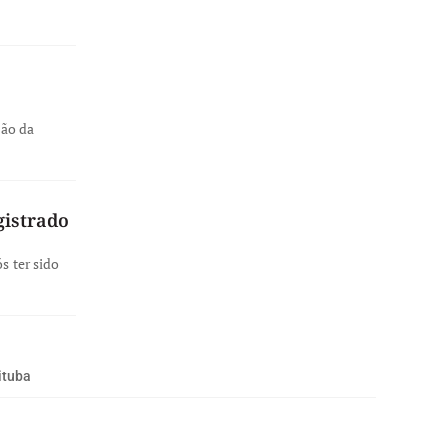
ção da
gistrado
s ter sido
ituba