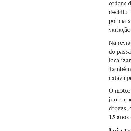
ordens d
decidiu 
policiai
variação
Na revis
do passa
localiza
Também f
estava p
O motori
junto co
drogas, 
15 anos 
Leia 