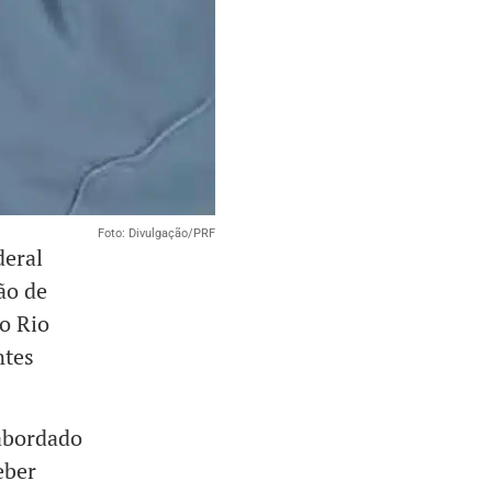
Foto: Divulgação/PRF
deral
ão de
o Rio
ntes
abordado
eber