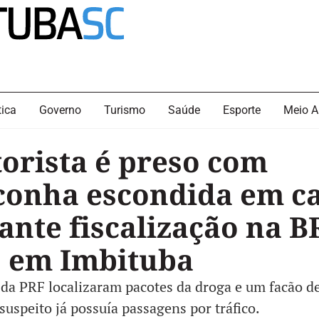
tica
Governo
Turismo
Saúde
Esporte
Meio A
orista é preso com
onha escondida em c
ante fiscalização na B
, em Imbituba
da PRF localizaram pacotes da droga e um facão d
 suspeito já possuía passagens por tráfico.