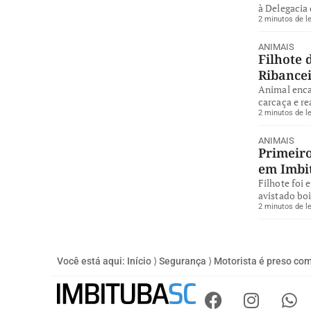
à Delegacia 
2 minutos de le
ANIMAIS
Filhote 
Ribance
Animal enca
carcaça e re
2 minutos de le
ANIMAIS
Primeiro
em Imbi
Filhote foi 
avistado bo
2 minutos de le
Você está aqui:
Início
⟩
Segurança
⟩
Motorista é preso co