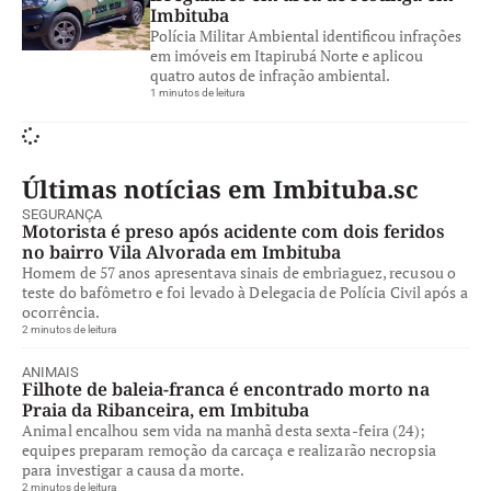
Imbituba
Polícia Militar Ambiental identificou infrações
em imóveis em Itapirubá Norte e aplicou
quatro autos de infração ambiental.
1 minutos de leitura
Últimas notícias em Imbituba.sc
SEGURANÇA
Motorista é preso após acidente com dois feridos
no bairro Vila Alvorada em Imbituba
Homem de 57 anos apresentava sinais de embriaguez, recusou o
teste do bafômetro e foi levado à Delegacia de Polícia Civil após a
ocorrência.
2 minutos de leitura
ANIMAIS
Filhote de baleia-franca é encontrado morto na
Praia da Ribanceira, em Imbituba
Animal encalhou sem vida na manhã desta sexta-feira (24);
equipes preparam remoção da carcaça e realizarão necropsia
para investigar a causa da morte.
2 minutos de leitura