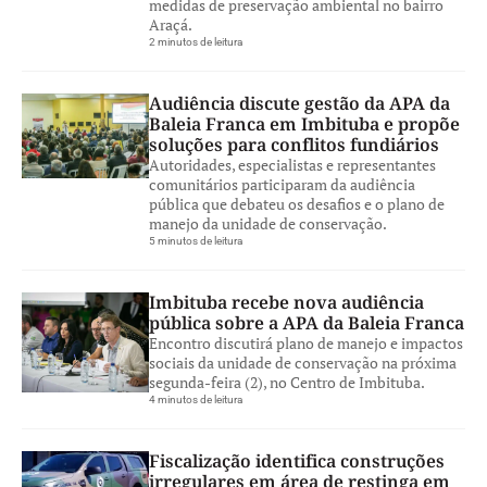
medidas de preservação ambiental no bairro
Araçá.
2 minutos de leitura
Audiência discute gestão da APA da
Baleia Franca em Imbituba e propõe
soluções para conflitos fundiários
Autoridades, especialistas e representantes
comunitários participaram da audiência
pública que debateu os desafios e o plano de
manejo da unidade de conservação.
5 minutos de leitura
Imbituba recebe nova audiência
pública sobre a APA da Baleia Franca
Encontro discutirá plano de manejo e impactos
sociais da unidade de conservação na próxima
segunda-feira (2), no Centro de Imbituba.
4 minutos de leitura
Fiscalização identifica construções
irregulares em área de restinga em