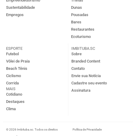
Empreendedorismo
Trilhas
Sustentabilidade
Dunas
Empregos
Pousadas
Bares
Restaurantes
Ecoturismo
ESPORTE
IMBITUBA.SC
Futebol
Sobre
Vôlei de Praia
Branded Content
Beach Tênis
Contato
Ciclismo
Envie sua Notícia
Corrida
Cadastre seu evento
MAIS
Assinatura
Cotidiano
Destaques
Clima
© 2026 Imbituba.sc. Todos os direitos
Política de Privacidade