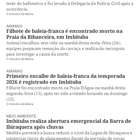
teste do bafômetro e foi levado à Delegacia de Polícia Civil após a
ocorrência.
2 minutos de leitura
ANIMAIS
Filhote de baleia-franca é encontrado morto na
Praia da Ribanceira, em Imbituba
Animal encalhou sem vida na manhã desta sexta-feira (24);
equipes preparam remoção da carcaça e realizarão necropsia
para investigar a causa da morte.
2 minutos de leitura
ANIMAIS
Primeiro encalhe de baleia-franca da temporada
2026 é registrado em Imbituba
Filhote foi encontrado morto na Praia D'Água na manhã desta
segunda-feira (13), após ter sido avistado boiando no domingo
(12).
2 minutos de leitura
MEIO AMBIENTE
Imbituba realiza abertura emergencial da Barra de
Ibiraquera após chuvas
Medida preventiva busca reduzir o nível da Lagoa de Ibiraquera e
minimizar riscos de alagamentos diante da previsão de novas