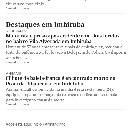
chuvas no município.
2 minutos de leitura
Destaques em Imbituba
SEGURANÇA
Motorista é preso após acidente com dois feridos
no bairro Vila Alvorada em Imbituba
Homem de 57 anos apresentava sinais de embriaguez, recusou o
teste do bafômetro e foi levado à Delegacia de Polícia Civil após a
ocorrência.
2 minutos de leitura
ANIMAIS
Filhote de baleia-franca é encontrado morto na
Praia da Ribanceira, em Imbituba
Animal encalhou sem vida na manhã desta sexta-feira (24);
equipes preparam remoção da carcaça e realizarão necropsia
para investigar a causa da morte.
2 minutos de leitura
Você está aqui:
Início
⟩
Armandinho