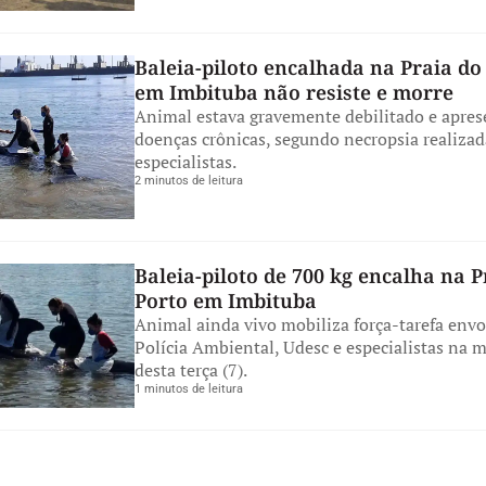
Baleia-piloto encalhada na Praia do
em Imbituba não resiste e morre
Animal estava gravemente debilitado e apres
doenças crônicas, segundo necropsia realizad
especialistas.
2 minutos de leitura
Baleia-piloto de 700 kg encalha na P
Porto em Imbituba
Animal ainda vivo mobiliza força-tarefa env
Polícia Ambiental, Udesc e especialistas na 
desta terça (7).
1 minutos de leitura