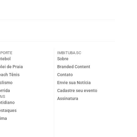
SPORTE
IMBITUBA.SC
tebol
Sobre
lei de Praia
Branded Content
ach Tênis
Contato
clismo
Envie sua Notícia
rrida
Cadastre seu evento
AIS
Assinatura
tidiano
estaques
lima