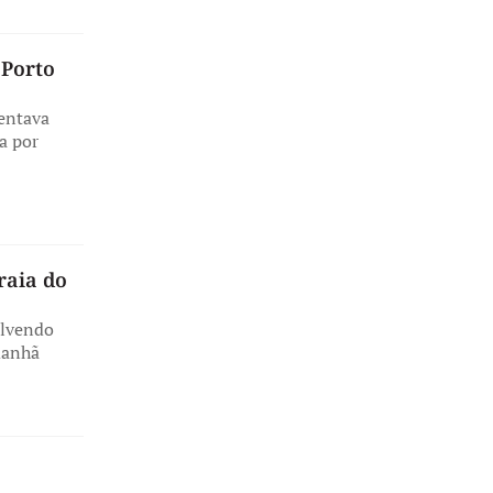
 Porto
entava
a por
raia do
olvendo
manhã