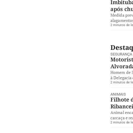
Imbituba
após ch
Medida preve
alagamentos
2 minutos de le
Desta
SEGURANÇA
Motorist
Alvorad
Homem de 57
à Delegacia 
2 minutos de le
ANIMAIS
Filhote 
Ribance
Animal enca
carcaça e re
2 minutos de le