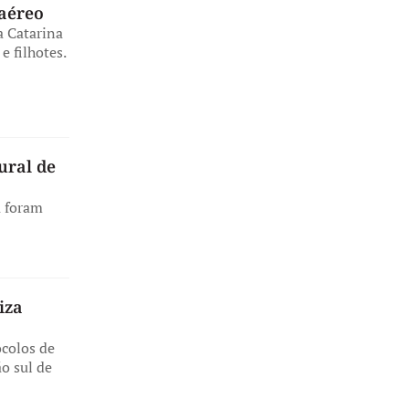
aéreo
a Catarina
e filhotes.
ural de
á foram
iza
ocolos de
o sul de