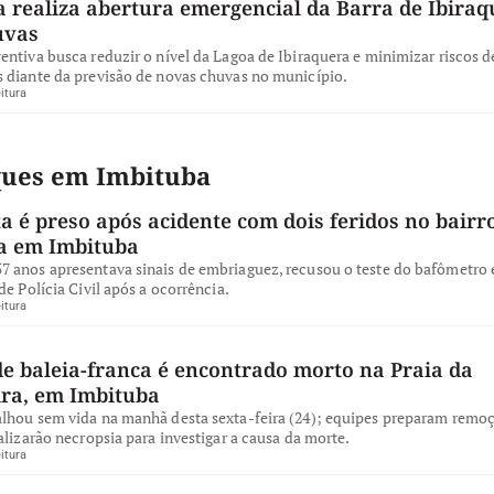
 realiza abertura emergencial da Barra de Ibiraq
uvas
ntiva busca reduzir o nível da Lagoa de Ibiraquera e minimizar riscos d
 diante da previsão de novas chuvas no município.
itura
ques em Imbituba
a é preso após acidente com dois feridos no bairro
a em Imbituba
 anos apresentava sinais de embriaguez, recusou o teste do bafômetro e
de Polícia Civil após a ocorrência.
itura
de baleia-franca é encontrado morto na Praia da
ira, em Imbituba
lhou sem vida na manhã desta sexta-feira (24); equipes preparam remo
alizarão necropsia para investigar a causa da morte.
itura