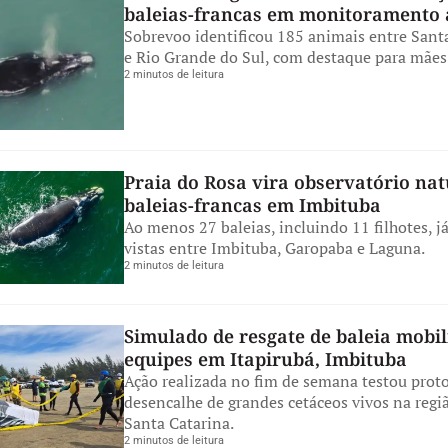
baleias-francas em monitoramento 
Sobrevoo identificou 185 animais entre Sant
e Rio Grande do Sul, com destaque para mães 
2 minutos de leitura
Praia do Rosa vira observatório nat
baleias-francas em Imbituba
Ao menos 27 baleias, incluindo 11 filhotes, j
vistas entre Imbituba, Garopaba e Laguna.
2 minutos de leitura
Simulado de resgate de baleia mobil
equipes em Itapirubá, Imbituba
Ação realizada no fim de semana testou prot
desencalhe de grandes cetáceos vivos na regiã
Santa Catarina.
2 minutos de leitura