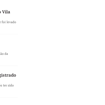
 Vila
 foi levado
ção da
gistrado
s ter sido