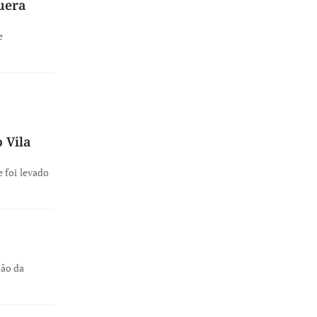
uera
e
 Vila
 foi levado
ção da