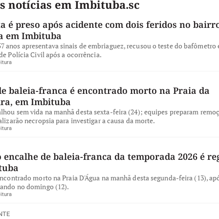
s notícias em Imbituba.sc
a é preso após acidente com dois feridos no bairro
a em Imbituba
 anos apresentava sinais de embriaguez, recusou o teste do bafômetro e
de Polícia Civil após a ocorrência.
itura
de baleia-franca é encontrado morto na Praia da
ira, em Imbituba
lhou sem vida na manhã desta sexta-feira (24); equipes preparam remo
alizarão necropsia para investigar a causa da morte.
itura
 encalhe de baleia-franca da temporada 2026 é re
tuba
encontrado morto na Praia D'Água na manhã desta segunda-feira (13), apó
iando no domingo (12).
itura
NTE