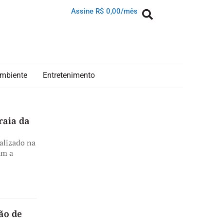
Assine R$ 0,00/mês
mbiente
Entretenimento
raia da
alizado na
am a
ão de