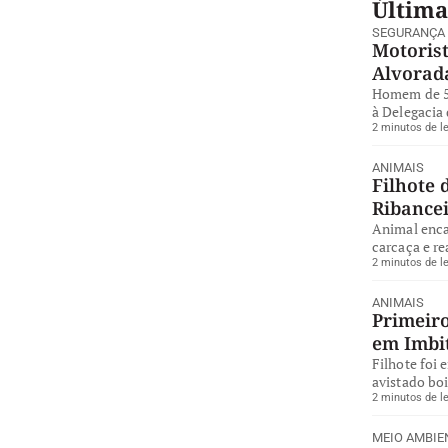
Última
SEGURANÇA
Motorist
Alvorad
Homem de 57
à Delegacia 
2 minutos de le
ANIMAIS
Filhote 
Ribance
Animal enca
carcaça e re
2 minutos de le
ANIMAIS
Primeiro
em Imbi
Filhote foi 
avistado bo
2 minutos de le
MEIO AMBIE