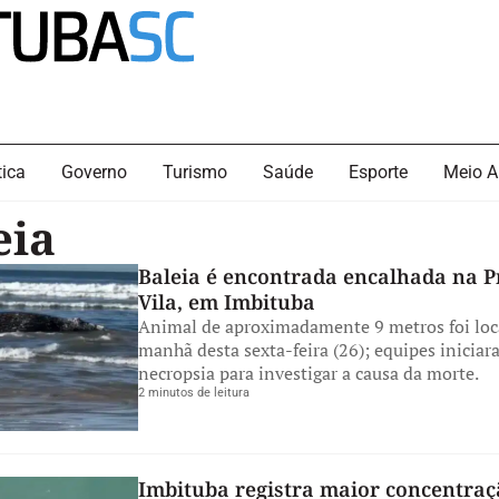
tica
Governo
Turismo
Saúde
Esporte
Meio A
eia
Baleia é encontrada encalhada na P
Vila, em Imbituba
Animal de aproximadamente 9 metros foi loc
manhã desta sexta-feira (26); equipes iniciar
necropsia para investigar a causa da morte.
2 minutos de leitura
Imbituba registra maior concentraç