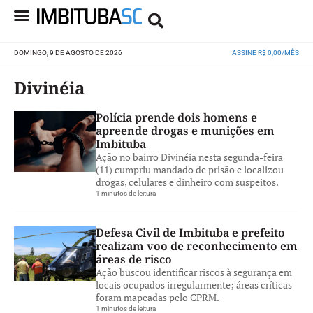
DOMINGO, 9 DE AGOSTO DE 2026
ASSINE R$ 0,00/MÊS
Divinéia
Polícia prende dois homens e
apreende drogas e munições em
Imbituba
Ação no bairro Divinéia nesta segunda-feira
(11) cumpriu mandado de prisão e localizou
drogas, celulares e dinheiro com suspeitos.
1 minutos de leitura
Defesa Civil de Imbituba e prefeito
realizam voo de reconhecimento em
áreas de risco
Ação buscou identificar riscos à segurança em
locais ocupados irregularmente; áreas críticas
foram mapeadas pelo CPRM.
1 minutos de leitura