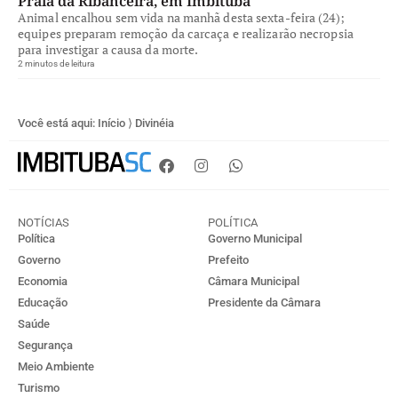
Praia da Ribanceira, em Imbituba
Animal encalhou sem vida na manhã desta sexta-feira (24);
equipes preparam remoção da carcaça e realizarão necropsia
para investigar a causa da morte.
2 minutos de leitura
Você está aqui:
Início
⟩
Divinéia
NOTÍCIAS
POLÍTICA
Política
Governo Municipal
Governo
Prefeito
Economia
Câmara Municipal
Educação
Presidente da Câmara
Saúde
Segurança
Meio Ambiente
Turismo