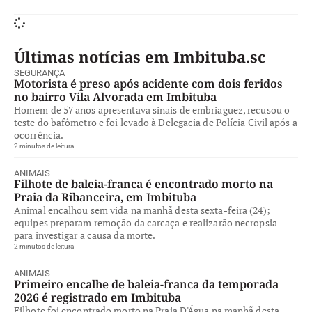
Últimas notícias em Imbituba.sc
SEGURANÇA
Motorista é preso após acidente com dois feridos
no bairro Vila Alvorada em Imbituba
Homem de 57 anos apresentava sinais de embriaguez, recusou o
teste do bafômetro e foi levado à Delegacia de Polícia Civil após a
ocorrência.
2 minutos de leitura
ANIMAIS
Filhote de baleia-franca é encontrado morto na
Praia da Ribanceira, em Imbituba
Animal encalhou sem vida na manhã desta sexta-feira (24);
equipes preparam remoção da carcaça e realizarão necropsia
para investigar a causa da morte.
2 minutos de leitura
ANIMAIS
Primeiro encalhe de baleia-franca da temporada
2026 é registrado em Imbituba
Filhote foi encontrado morto na Praia D'Água na manhã desta