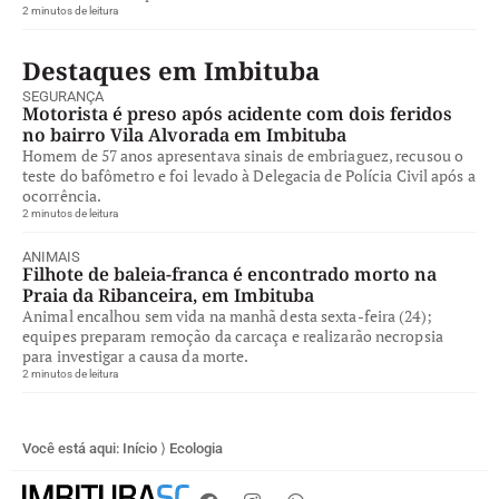
2 minutos de leitura
Destaques em Imbituba
SEGURANÇA
Motorista é preso após acidente com dois feridos
no bairro Vila Alvorada em Imbituba
Homem de 57 anos apresentava sinais de embriaguez, recusou o
teste do bafômetro e foi levado à Delegacia de Polícia Civil após a
ocorrência.
2 minutos de leitura
ANIMAIS
Filhote de baleia-franca é encontrado morto na
Praia da Ribanceira, em Imbituba
Animal encalhou sem vida na manhã desta sexta-feira (24);
equipes preparam remoção da carcaça e realizarão necropsia
para investigar a causa da morte.
2 minutos de leitura
Você está aqui:
Início
⟩
Ecologia