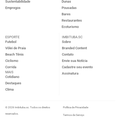
Sustentabilidade
Dunas
Empregos
Pousadas
Bares
Restaurantes
Ecoturismo
ESPORTE
IMBITUBA.SC
Futebol
Sobre
Vôlei de Praia
Branded Content
Beach Tênis
Contato
Ciclismo
Envie sua Notícia
Corrida
Cadastre seu evento
MAIS
Assinatura
Cotidiano
Destaques
Clima
© 2026 Imbituba.sc. Todos os direitos
Política de Privacidade
reservados.
Termos de Serviço