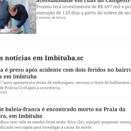
acessibilidade em ruas do Campestr
Projeto terá investimento de R$ 697 mil e pr
execução de 120 dias a partir da ordem de ser
2 minutos de leitura
s notícias em Imbituba.sc
a é preso após acidente com dois feridos no bairro
a em Imbituba
 anos apresentava sinais de embriaguez, recusou o teste do bafômetro e
de Polícia Civil após a ocorrência.
itura
de baleia-franca é encontrado morto na Praia da
ira, em Imbituba
lhou sem vida na manhã desta sexta-feira (24); equipes preparam remo
alizarão necropsia para investigar a causa da morte.