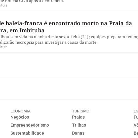
de Polícia Civil após a ocorrência.
itura
de baleia-franca é encontrado morto na Praia da
ira, em Imbituba
lhou sem vida na manhã desta sexta-feira (24); equipes preparam remo
alizarão necropsia para investigar a causa da morte.
itura
ECONOMIA
TURISMO
E
Negócios
Praias
Fu
Empreendedorismo
Trilhas
Vô
Sustentabilidade
Dunas
Be