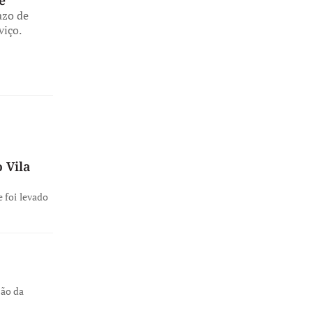
e
azo de
viço.
 Vila
 foi levado
ção da