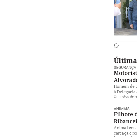
Última
SEGURANÇA
Motorist
Alvorad
Homem de 57
à Delegacia 
2 minutos de le
ANIMAIS
Filhote 
Ribance
Animal enca
carcaça e re