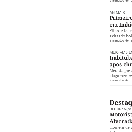
2 minutos de le
ANIMAIS
Primeiro
em Imbi
Filhote foi 
avistado bo
2 minutos de le
MEIO AMBIE
Imbituba
após ch
Medida preve
alagamentos
2 minutos de le
Desta
SEGURANÇA
Motorist
Alvorad
Homem de 57