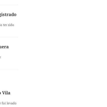
gistrado
s ter sido
uera
e
 Vila
 foi levado