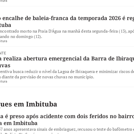
itura
 encalhe de baleia-franca da temporada 2026 é re
tuba
encontrado morto na Praia D'Água na manhã desta segunda-feira (13), apó
iando no domingo (12).
itura
NTE
 realiza abertura emergencial da Barra de Ibiraq
uvas
ntiva busca reduzir o nível da Lagoa de Ibiraquera e minimizar riscos d
 diante da previsão de novas chuvas no município.
itura
ques em Imbituba
a é preso após acidente com dois feridos no bairro
a em Imbituba
 anos apresentava sinais de embriaguez, recusou o teste do bafômetro e