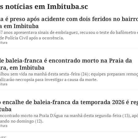
s notícias em Imbituba.sc
a é preso após acidente com dois feridos no bairro
a em Imbituba
 anos apresentava sinais de embriaguez, recusou o teste do bafômetro e
de Polícia Civil após a ocorrência.
itura
de baleia-franca é encontrado morto na Praia da
ira, em Imbituba
lhou sem vida na manhã desta sexta-feira (24); equipes preparam remo
alizarão necropsia para investigar a causa da morte.
itura
 encalhe de baleia-franca da temporada 2026 é re
tuba
encontrado morto na Praia D'Água na manhã desta segunda-feira (13), apó
iando no domingo (12).
itura