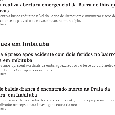
NTE
 realiza abertura emergencial da Barra de Ibiraq
uvas
ntiva busca reduzir o nível da Lagoa de Ibiraquera e minimizar riscos d
 diante da previsão de novas chuvas no município.
itura
ques em Imbituba
a é preso após acidente com dois feridos no bairro
a em Imbituba
 anos apresentava sinais de embriaguez, recusou o teste do bafômetro e
de Polícia Civil após a ocorrência.
itura
de baleia-franca é encontrado morto na Praia da
ira, em Imbituba
lhou sem vida na manhã desta sexta-feira (24); equipes preparam remo
alizarão necropsia para investigar a causa da morte.
itura