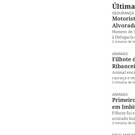
Última
SEGURANÇA
Motorist
Alvorad
Homem de 57
à Delegacia 
2 minutos de le
ANIMAIS
Filhote 
Ribance
Animal enca
carcaça e re
2 minutos de le
ANIMAIS
Primeiro
em Imbi
Filhote foi 
avistado bo
2 minutos de le