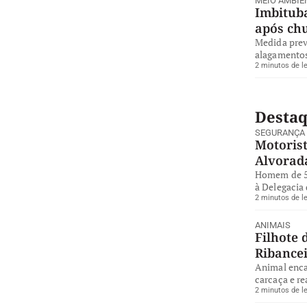
MEIO AMBIE
Imbituba
após ch
Medida preve
alagamentos
2 minutos de le
Desta
SEGURANÇA
Motorist
Alvorad
Homem de 57
à Delegacia 
2 minutos de le
ANIMAIS
Filhote 
Ribance
Animal enca
carcaça e re
2 minutos de le