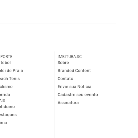
SPORTE
IMBITUBA.SC
tebol
Sobre
lei de Praia
Branded Content
ach Tênis
Contato
clismo
Envie sua Notícia
rrida
Cadastre seu evento
AIS
Assinatura
tidiano
estaques
lima