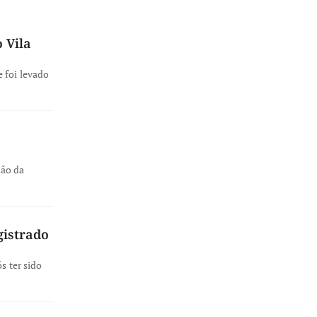
 Vila
 foi levado
ção da
gistrado
s ter sido