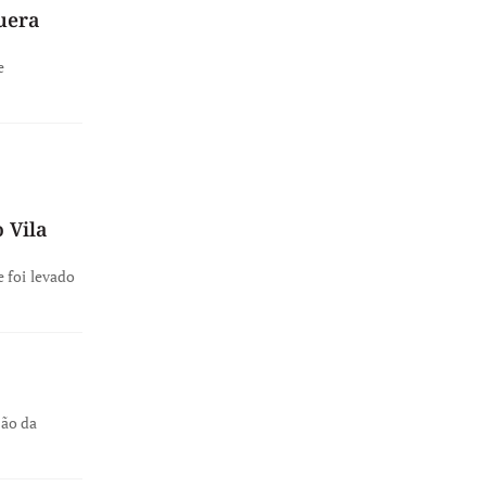
uera
e
 Vila
 foi levado
ção da