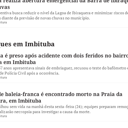
 realiza abertura emergencial da Barra de Ibiraq
uvas
ntiva busca reduzir o nível da Lagoa de Ibiraquera e minimizar riscos d
 diante da previsão de novas chuvas no município.
itura
ques em Imbituba
a é preso após acidente com dois feridos no bairro
a em Imbituba
 anos apresentava sinais de embriaguez, recusou o teste do bafômetro e
de Polícia Civil após a ocorrência.
itura
de baleia-franca é encontrado morto na Praia da
ira, em Imbituba
lhou sem vida na manhã desta sexta-feira (24); equipes preparam remo
alizarão necropsia para investigar a causa da morte.
itura