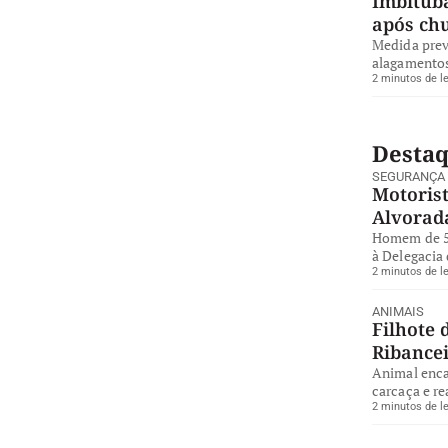
Imbituba
após ch
Medida preve
alagamentos
2 minutos de le
Desta
SEGURANÇA
Motorist
Alvorad
Homem de 57
à Delegacia 
2 minutos de le
ANIMAIS
Filhote 
Ribance
Animal enca
carcaça e re
2 minutos de le