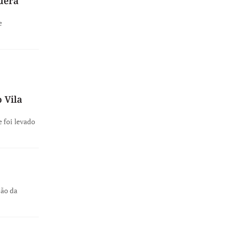
uera
e
 Vila
 foi levado
ção da