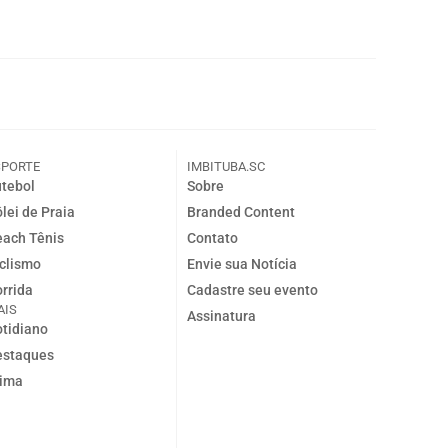
SPORTE
IMBITUBA.SC
tebol
Sobre
lei de Praia
Branded Content
ach Tênis
Contato
clismo
Envie sua Notícia
rrida
Cadastre seu evento
AIS
Assinatura
tidiano
estaques
lima