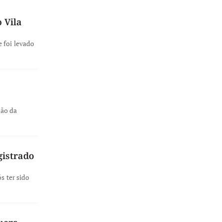
 Vila
 foi levado
ção da
gistrado
s ter sido