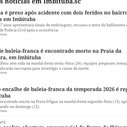
s notícias em Imbituba.sc
a é preso após acidente com dois feridos no bairro
a em Imbituba
 anos apresentava sinais de embriaguez, recusou o teste do bafômetro e
de Polícia Civil após a ocorrência.
itura
de baleia-franca é encontrado morto na Praia da
ira, em Imbituba
lhou sem vida na manhã desta sexta-feira (24); equipes preparam remo
alizarão necropsia para investigar a causa da morte.
itura
 encalhe de baleia-franca da temporada 2026 é re
tuba
encontrado morto na Praia D'Água na manhã desta segunda-feira (13), apó
iando no domingo (12).
itura
NTE