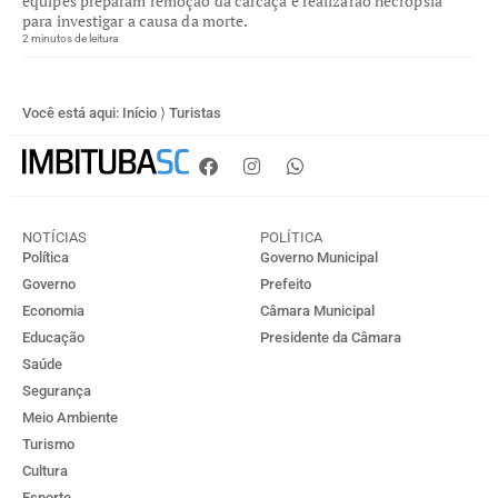
equipes preparam remoção da carcaça e realizarão necropsia
para investigar a causa da morte.
2 minutos de leitura
Você está aqui:
Início
⟩
Turistas
NOTÍCIAS
POLÍTICA
Política
Governo Municipal
Governo
Prefeito
Economia
Câmara Municipal
Educação
Presidente da Câmara
Saúde
Segurança
Meio Ambiente
Turismo
Cultura
Esporte