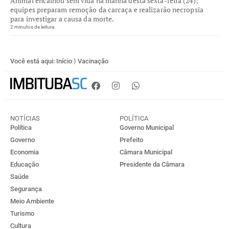
Animal encalhou sem vida na manhã desta sexta-feira (24);
equipes preparam remoção da carcaça e realizarão necropsia
para investigar a causa da morte.
2 minutos de leitura
Você está aqui:
Início
⟩
Vacinação
NOTÍCIAS
POLÍTICA
Política
Governo Municipal
Governo
Prefeito
Economia
Câmara Municipal
Educação
Presidente da Câmara
Saúde
Segurança
Meio Ambiente
Turismo
Cultura