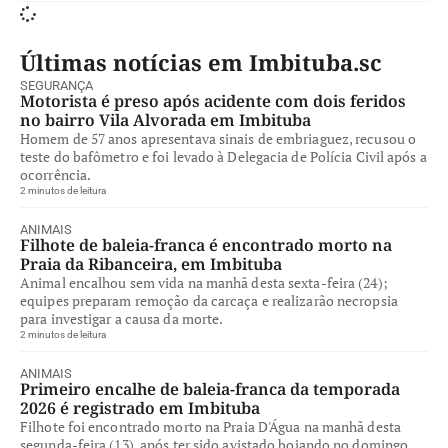
Últimas notícias em Imbituba.sc
SEGURANÇA
Motorista é preso após acidente com dois feridos
no bairro Vila Alvorada em Imbituba
Homem de 57 anos apresentava sinais de embriaguez, recusou o
teste do bafômetro e foi levado à Delegacia de Polícia Civil após a
ocorrência.
2 minutos de leitura
ANIMAIS
Filhote de baleia-franca é encontrado morto na
Praia da Ribanceira, em Imbituba
Animal encalhou sem vida na manhã desta sexta-feira (24);
equipes preparam remoção da carcaça e realizarão necropsia
para investigar a causa da morte.
2 minutos de leitura
ANIMAIS
Primeiro encalhe de baleia-franca da temporada
2026 é registrado em Imbituba
Filhote foi encontrado morto na Praia D'Água na manhã desta
segunda-feira (13), após ter sido avistado boiando no domingo