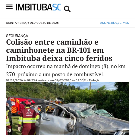
QUINTA-FEIRA, 6 DE AGOSTO DE 2026
ASSINE R$ 0,00/MÊS
SEGURANÇA
Colisão entre caminhão e
caminhonete na BR-101 em
Imbituba deixa cinco feridos
Impacto ocorreu na manhã de domingo (8), no km
270, próximo a um posto de combustível.
08/02/2026 às 09:23
Atualizada em 08/02/2026 às 09:55
Por
Redação