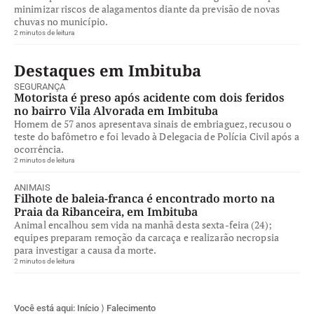
minimizar riscos de alagamentos diante da previsão de novas
chuvas no município.
2 minutos de leitura
Destaques em Imbituba
SEGURANÇA
Motorista é preso após acidente com dois feridos
no bairro Vila Alvorada em Imbituba
Homem de 57 anos apresentava sinais de embriaguez, recusou o
teste do bafômetro e foi levado à Delegacia de Polícia Civil após a
ocorrência.
2 minutos de leitura
ANIMAIS
Filhote de baleia-franca é encontrado morto na
Praia da Ribanceira, em Imbituba
Animal encalhou sem vida na manhã desta sexta-feira (24);
equipes preparam remoção da carcaça e realizarão necropsia
para investigar a causa da morte.
2 minutos de leitura
Você está aqui:
Início
⟩
Falecimento