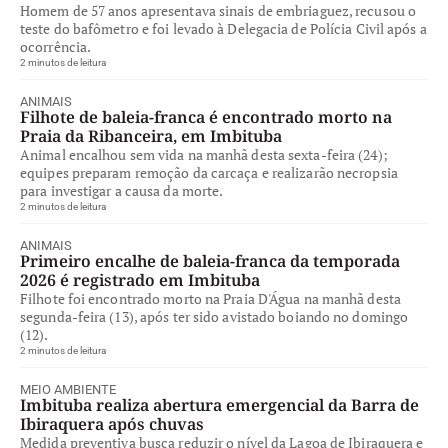
Homem de 57 anos apresentava sinais de embriaguez, recusou o
teste do bafômetro e foi levado à Delegacia de Polícia Civil após a
ocorrência.
2 minutos de leitura
ANIMAIS
Filhote de baleia-franca é encontrado morto na
Praia da Ribanceira, em Imbituba
Animal encalhou sem vida na manhã desta sexta-feira (24);
equipes preparam remoção da carcaça e realizarão necropsia
para investigar a causa da morte.
2 minutos de leitura
ANIMAIS
Primeiro encalhe de baleia-franca da temporada
2026 é registrado em Imbituba
Filhote foi encontrado morto na Praia D'Água na manhã desta
segunda-feira (13), após ter sido avistado boiando no domingo
(12).
2 minutos de leitura
MEIO AMBIENTE
Imbituba realiza abertura emergencial da Barra de
Ibiraquera após chuvas
Medida preventiva busca reduzir o nível da Lagoa de Ibiraquera e