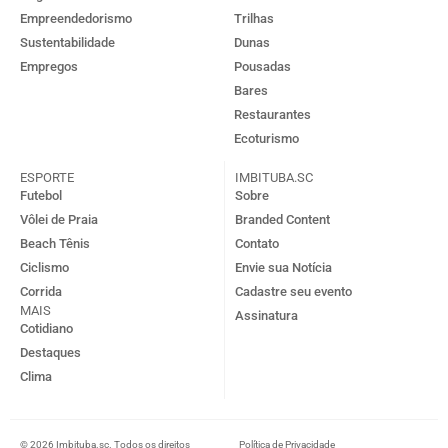
Empreendedorismo
Trilhas
Sustentabilidade
Dunas
Empregos
Pousadas
Bares
Restaurantes
Ecoturismo
ESPORTE
IMBITUBA.SC
Futebol
Sobre
Vôlei de Praia
Branded Content
Beach Tênis
Contato
Ciclismo
Envie sua Notícia
Corrida
Cadastre seu evento
MAIS
Assinatura
Cotidiano
Destaques
Clima
© 2026 Imbituba.sc. Todos os direitos
Política de Privacidade