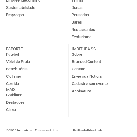
Empreendedorismo
Trilhas
Sustentabilidade
Dunas
Empregos
Pousadas
Bares
Restaurantes
Ecoturismo
ESPORTE
IMBITUBA.SC
Futebol
Sobre
Vôlei de Praia
Branded Content
Beach Tênis
Contato
Ciclismo
Envie sua Notícia
Corrida
Cadastre seu evento
MAIS
Assinatura
Cotidiano
Destaques
Clima
© 2026 Imbituba.sc. Todos os direitos
Política de Privacidade