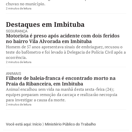
chuvas no município.
2 minutos de leitura
Destaques em Imbituba
SEGURANÇA
Motorista é preso após acidente com dois feridos
no bairro Vila Alvorada em Imbituba
Homem de 57 anos apresentava sinais de embriaguez, recusou o
teste do bafômetro e foi levado à Delegacia de Polícia Civil após a
ocorrência.
2 minutos de leitura
ANIMAIS
Filhote de baleia-franca é encontrado morto na
Praia da Ribanceira, em Imbituba
Animal encalhou sem vida na manhã desta sexta-feira (24);
equipes preparam remoção da carcaça e realizarão necropsia
para investigar a causa da morte.
2 minutos de leitura
Você está aqui:
Início
⟩
Ministério Público do Trabalho