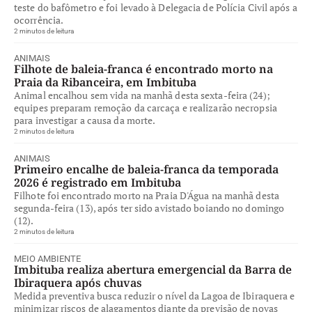
teste do bafômetro e foi levado à Delegacia de Polícia Civil após a
ocorrência.
2 minutos de leitura
ANIMAIS
Filhote de baleia-franca é encontrado morto na
Praia da Ribanceira, em Imbituba
Animal encalhou sem vida na manhã desta sexta-feira (24);
equipes preparam remoção da carcaça e realizarão necropsia
para investigar a causa da morte.
2 minutos de leitura
ANIMAIS
Primeiro encalhe de baleia-franca da temporada
2026 é registrado em Imbituba
Filhote foi encontrado morto na Praia D'Água na manhã desta
segunda-feira (13), após ter sido avistado boiando no domingo
(12).
2 minutos de leitura
MEIO AMBIENTE
Imbituba realiza abertura emergencial da Barra de
Ibiraquera após chuvas
Medida preventiva busca reduzir o nível da Lagoa de Ibiraquera e
minimizar riscos de alagamentos diante da previsão de novas