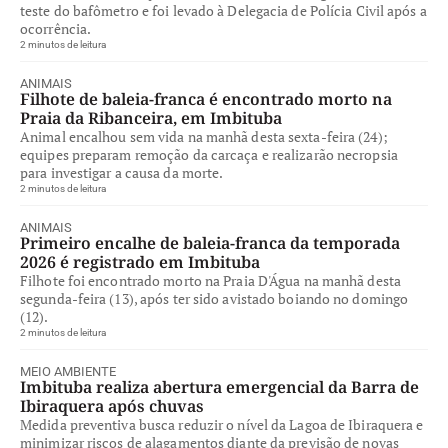
teste do bafômetro e foi levado à Delegacia de Polícia Civil após a
ocorrência.
2 minutos de leitura
ANIMAIS
Filhote de baleia-franca é encontrado morto na
Praia da Ribanceira, em Imbituba
Animal encalhou sem vida na manhã desta sexta-feira (24);
equipes preparam remoção da carcaça e realizarão necropsia
para investigar a causa da morte.
2 minutos de leitura
ANIMAIS
Primeiro encalhe de baleia-franca da temporada
2026 é registrado em Imbituba
Filhote foi encontrado morto na Praia D'Água na manhã desta
segunda-feira (13), após ter sido avistado boiando no domingo
(12).
2 minutos de leitura
MEIO AMBIENTE
Imbituba realiza abertura emergencial da Barra de
Ibiraquera após chuvas
Medida preventiva busca reduzir o nível da Lagoa de Ibiraquera e
minimizar riscos de alagamentos diante da previsão de novas