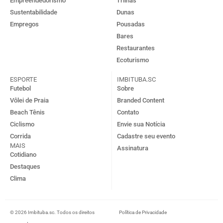
Empreendedorismo
Trilhas
Sustentabilidade
Dunas
Empregos
Pousadas
Bares
Restaurantes
Ecoturismo
ESPORTE
IMBITUBA.SC
Futebol
Sobre
Vôlei de Praia
Branded Content
Beach Tênis
Contato
Ciclismo
Envie sua Notícia
Corrida
Cadastre seu evento
MAIS
Assinatura
Cotidiano
Destaques
Clima
© 2026 Imbituba.sc. Todos os direitos
Política de Privacidade